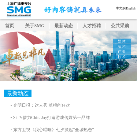
中文版
|
English
首页
关于SMG
最新动态
人才招聘
公共采购
媒体
演艺
产业
技术
最新动态
• 光明日报：达人秀 草根的狂欢
• SiTV借力ChinaJoy打造游戏传媒第一品牌
• 东方卫视《我心唱响》七夕掀起“全城热恋”