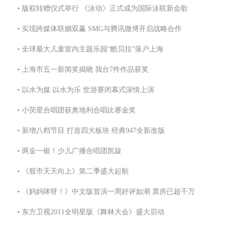
• 版权转赠仪式举行 《泳动》正式成为国际泳联新会歌
• 实现跨媒体联姻双赢 SMG与腾讯微博开启战略合作
• 全球最大儿童室内主题乐园“酷贝拉”落户上海
• 上海市五一新闻奖揭晓 我台7件作品获奖
• 以水为媒 以水为乐 世游赛闭幕式深情上演
• 小荧星合唱团获奥地利合唱比赛金奖
• 新增八档节目 打造四大板块 经典947全新改版
• 两金一银！少儿广播合唱团凯旋
• 《股市天天向上》第二季盛大起航
• 《妈妈咪呀！》中文版首演一周好评如潮 票房已超千万
• 东方卫视2011全明星版《舞林大会》盛大启动