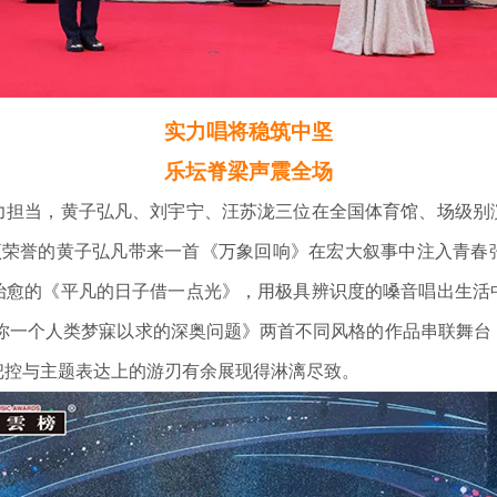
实力唱将稳筑中坚
乐坛脊梁声震全场
当，黄子弘凡、刘宇宁、汪苏泷三位在全国体育馆、场级别
双项荣誉的黄子弘凡带来一首《万象回响》在宏大叙事中注入青春
治愈的《平凡的日子借一点光》，用极具辨识度的嗓音唱出生活
问你一个人类梦寐以求的深奥问题》两首不同风格的作品串联舞
把控与主题表达上的游刃有余展现得淋漓尽致。