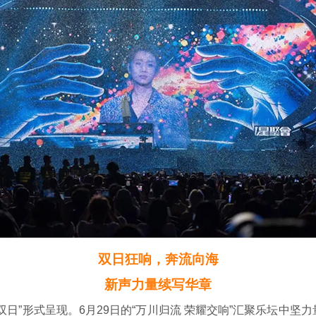
双日狂响，奔流向海
新声力量续写华章
”形式呈现。6月29日的“万川归流 荣耀交响”汇聚乐坛中坚