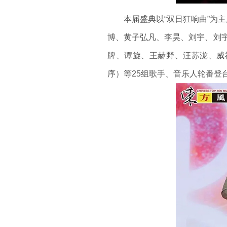
本届盛典以“双日狂响曲”为主题
博、黄子弘凡、李昊、刘宇、刘宇宁
牌、谭旋、王赫野、汪苏泷、威
序）等25组歌手、音乐人轮番登