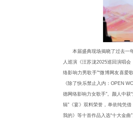
本届盛典现场揭晓了过去一年华
人巡演《汪苏泷2025巡回演唱会
络影响力男歌手”“微博网友喜爱歌
《除了快乐禁止入内：OPEN W
德网络影响力女歌手”。颜人中获“
辑”《宴》双料荣誉，单依纯凭借
我的》等十首作品入选“十大金曲”