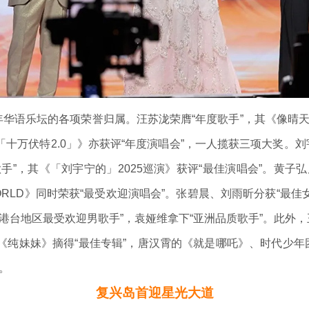
语乐坛的各项荣誉归属。汪苏泷荣膺“年度歌手”，其《像晴天像
「十万伏特2.0」》亦获评“年度演唱会”，一人揽获三项大奖。刘
手”，其《「刘宇宁的」2025巡演》获评“最佳演唱会”。黄子
ORLD》同时荣获“最受欢迎演唱会”。张碧晨、刘雨昕分获“最佳女
港台地区最受欢迎男歌手”，袁娅维拿下“亚洲品质歌手”。此外，
《纯妹妹》摘得“最佳专辑”，唐汉霄的《就是哪吒》、时代少
。
复兴岛首迎星光大道