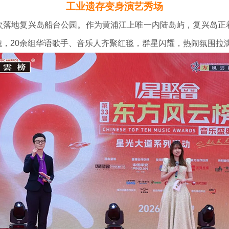
工业遗存变身演艺秀场
地复兴岛船台公园。作为黄浦江上唯一内陆岛屿，复兴岛正
貌，20余组华语歌手、音乐人齐聚红毯，群星闪耀，热闹氛围拉