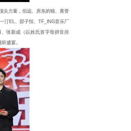
坛顶尖力量，伯远、房东的猫、黄誉
汀EL、邵子恒、TF_ING音乐厂
N、张新成（以姓氏首字母拼音排
视听盛宴。