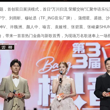
，首创双日展演模式，首日“万川归流 荣耀交响”汇聚华语乐
、刘雨昕、穆祉丞（TF_ING音乐厂牌）、蒲熠星、裘德、沙一
神V、许魏洲、颜人中、喻言、袁娅维、张碧晨、张峻豪SHU
台，带来一首首热门金曲与新歌首秀，为现场万名歌迷奉上一场