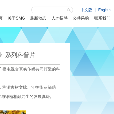
中文版
|
English
页
关于SMG
最新动态
人才招聘
公共采购
联系我们
护》系列科普片
广播电视台真实传媒共同打造的科
，溯源古树文脉、守护街巷绿荫，
市与绿植相融共生的发展真谛。