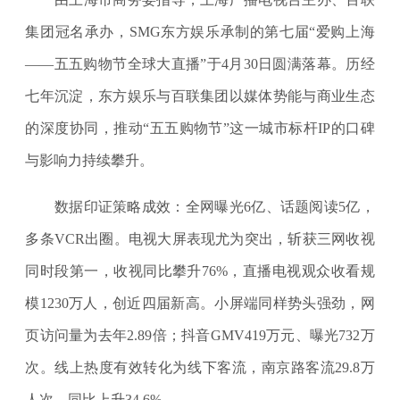
集团冠名承办，SMG东方娱乐承制的第七届“爱购上海
——五五购物节全球大直播”于4月30日圆满落幕。历经
七年沉淀，东方娱乐与百联集团以媒体势能与商业生态
的深度协同，推动“五五购物节”这一城市标杆IP的口碑
与影响力持续攀升。
数据印证策略成效：全网曝光6亿、话题阅读5亿，
多条VCR出圈。电视大屏表现尤为突出，斩获三网收视
同时段第一，收视同比攀升76%，直播电视观众收看规
模1230万人，创近四届新高。小屏端同样势头强劲，网
页访问量为去年2.89倍；抖音GMV419万元、曝光732万
次。线上热度有效转化为线下客流，南京路客流29.8万
人次，同比上升34.6%。