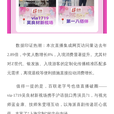
数据印证热潮：本次直播集成网页访问量达去年
2.89倍，中奖人数增长8%，入境消费显著提升。尤其针
对Z世代、银发族、入境游客的定制化传播精准匹配多
元需求，离境退税等便利措施直接拉动消费增长。
值得一提的是，百联老字号也借直播破圈——
via·1719吴良材新视场携手沪语脱口秀演员71，与视光
师蓝金康、技师朱雯瑾互动，以海派喜剧传递匠心底
蕴，丰富了“上海定制”的文化内涵。