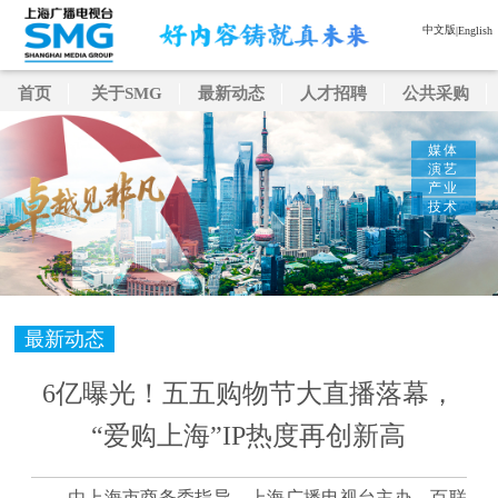
中文版
|
English
首页
关于SMG
最新动态
人才招聘
公共采购
媒体
演艺
产业
技术
最新动态
6亿曝光！五五购物节大直播落幕，
“爱购上海”IP热度再创新高
由上海市商务委指导，上海广播电视台主办、百联